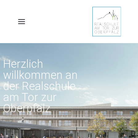
Herzlich
willkommen an
der Realschule
am Tor zur
Oberpfalz